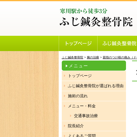
ふじ鍼灸整骨院
>
腕の治療
>
親指のつけ根の痛み（ド
メニュー
トップページ
ふじ鍼灸整骨院が選ばれる理由
施術の流れ
メニュー・料金
交通事故治療
院長紹介
よくあるご質問