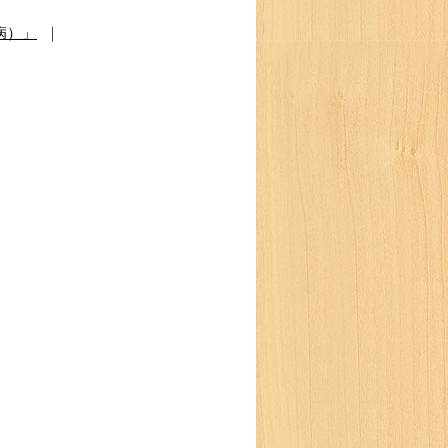
病）」
｜