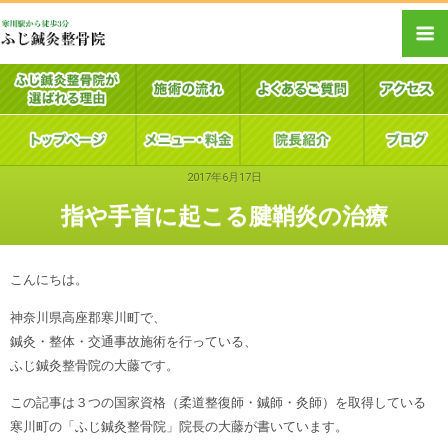
2017年6月17日
指や手首に起こる腱鞘炎の治療
こんにちは。
神奈川県高座郡寒川町で、
鍼灸・整体・交通事故施術を行っている、
ふじ鍼灸整骨院の大藤です。
この記事は３つの国家資格（柔道整復師・鍼師・灸師）を取得している
寒川町の「ふじ鍼灸整骨院」院長の大藤が書いています。