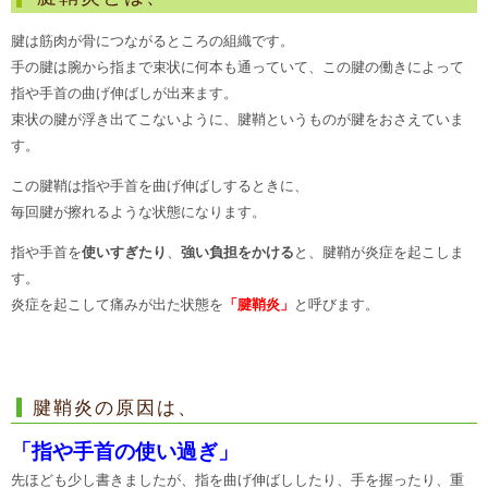
腱は筋肉が骨につながるところの組織です。
手の腱は腕から指まで束状に何本も通っていて、この腱の働きによって
指や手首の曲げ伸ばしが出来ます。
束状の腱が浮き出てこないように、腱鞘というものが腱をおさえていま
す。
この腱鞘は指や手首を曲げ伸ばしするときに、
毎回腱が擦れるような状態になります。
指や手首を
使いすぎたり
、
強い負担をかける
と、腱鞘が炎症を起こしま
す。
炎症を起こして痛みが出た状態を
「腱鞘炎」
と呼びます。
腱鞘炎の原因は、
「指や手首の使い過ぎ」
先ほども少し書きましたが、指を曲げ伸ばししたり、手を握ったり、重