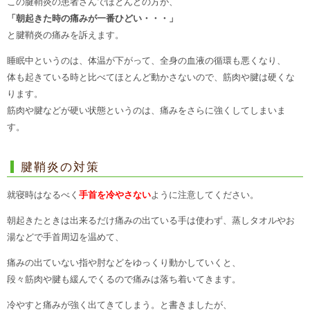
この腱鞘炎の患者さんでほとんどの方が、
「朝起きた時の痛みが一番ひどい・・・」
と腱鞘炎の痛みを訴えます。
睡眠中というのは、体温が下がって、全身の血液の循環も悪くなり、
体も起きている時と比べてほとんど動かさないので、筋肉や腱は硬くな
ります。
筋肉や腱などが硬い状態というのは、痛みをさらに強くしてしまいま
す。
腱鞘炎の対策
就寝時はなるべく
手首を冷やさない
ように注意してください。
朝起きたときは出来るだけ痛みの出ている手は使わず、蒸しタオルやお
湯などで手首周辺を温めて、
痛みの出ていない指や肘などをゆっくり動かしていくと、
段々筋肉や腱も緩んでくるので痛みは落ち着いてきます。
冷やすと痛みが強く出てきてしまう。と書きましたが、